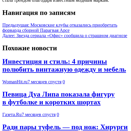
стала трендом благодаря известным модным маркам.
Навигация по записям
Предыдущая:
Московские клубы отказались приобретать
форварда сборной Парагвая Арсе
Далее:
Звезда сериала «Офис» сообщила о страшном диагнозе
Похожие новости
Инвестиция и стиль: 4 причины
полюбить винтажную одежду и мебель
WomanHit.ru
7 месяцев спустя
0
Певица Дуа Липа показала фигуру
в футболке и коротких шортах
Газета.Ru
7 месяцев спустя
0
Ради пары туфель — под нож: Хирурги