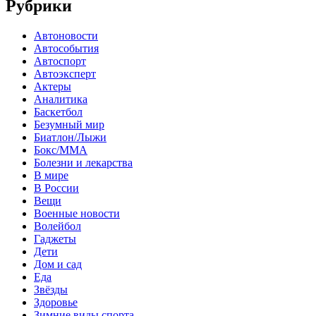
Рубрики
Автоновости
Автособытия
Автоспорт
Автоэксперт
Актеры
Аналитика
Баскетбол
Безумный мир
Биатлон/Лыжи
Бокс/MMA
Болезни и лекарства
В мире
В России
Вещи
Военные новости
Волейбол
Гаджеты
Дети
Дом и сад
Еда
Звёзды
Здоровье
Зимние виды спорта