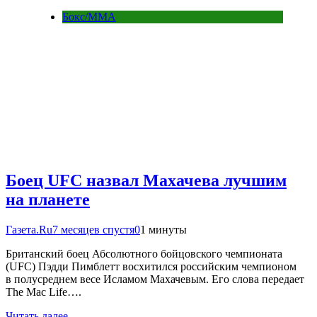
Бокс/MMA
Боец UFC назвал Махачева лучшим
на планете
Газета.Ru
7 месяцев спустя
0
1 минуты
Британский боец Абсолютного бойцовского чемпионата
(UFC) Пэдди Пимблетт восхитился российским чемпионом
в полусреднем весе Исламом Махачевым. Его слова передает
The Mac Life….
Читать далее