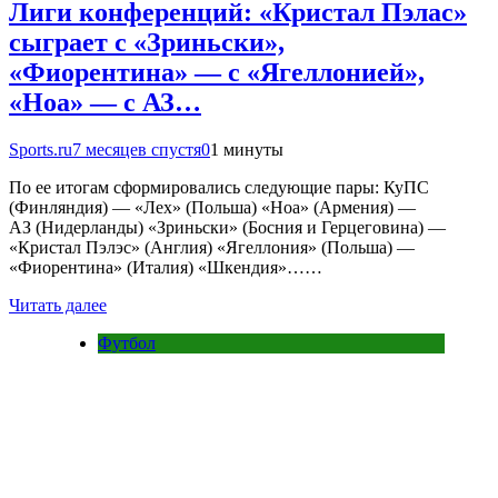
Лиги конференций: «Кристал Пэлас»
сыграет с «Зриньски»,
«Фиорентина» — с «Ягеллонией»,
«Ноа» — с АЗ…
Sports.ru
7 месяцев спустя
0
1 минуты
По ее итогам сформировались следующие пары: КуПС
(Финляндия) — «Лех» (Польша) «Ноа» (Армения) —
АЗ (Нидерланды) «Зриньски» (Босния и Герцеговина) —
«Кристал Пэлэс» (Англия) «Ягеллония» (Польша) —
«Фиорентина» (Италия) «Шкендия»……
Читать далее
Футбол