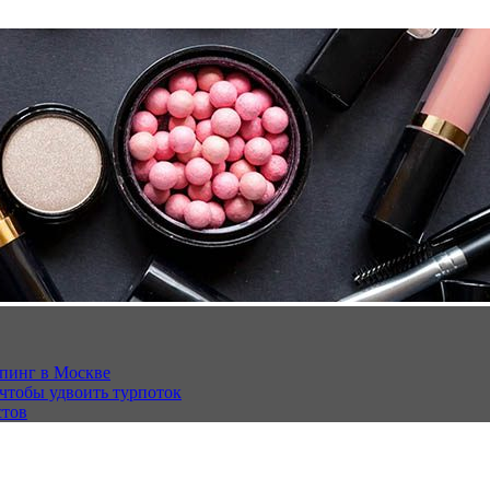
опинг в Москве
 чтобы удвоить турпоток
стов