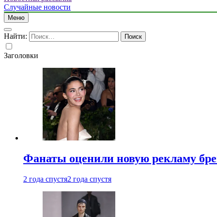
Случайные новости
Меню
Найти:
Заголовки
Фанаты оценили новую рекламу бре
2 года спустя
2 года спустя