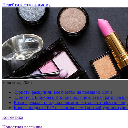
Перейти к содержимому
7 августа, 2026
Туристы раскупили все билеты на поезда из Сочи
Туристы с Ближнего Востока больше других тратят на ш
Коми сделала ставку на паломничество и этнофестивали,
Корреспондент “РГ” выяснила, чем Грозный удивит тури
Косметика
Новостная рассылка