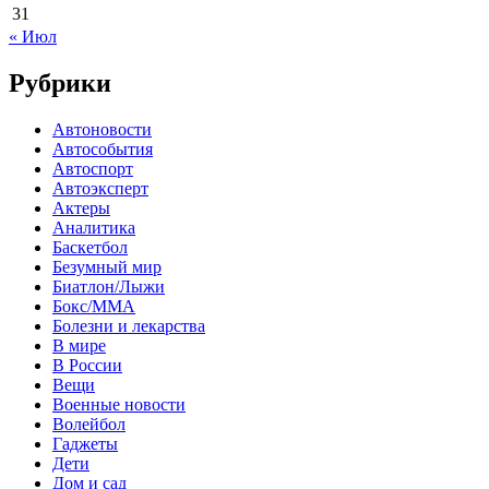
31
« Июл
Рубрики
Автоновости
Автособытия
Автоспорт
Автоэксперт
Актеры
Аналитика
Баскетбол
Безумный мир
Биатлон/Лыжи
Бокс/MMA
Болезни и лекарства
В мире
В России
Вещи
Военные новости
Волейбол
Гаджеты
Дети
Дом и сад