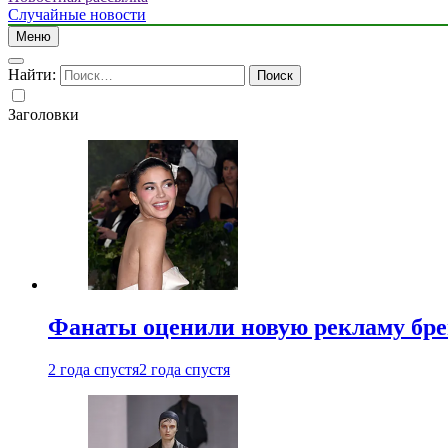
Случайные новости
Меню
Найти:
Заголовки
Фанаты оценили новую рекламу бре
2 года спустя
2 года спустя