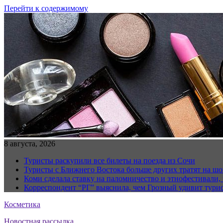
Перейти к содержимому
8 августа, 2026
Туристы раскупили все билеты на поезда из Сочи
Туристы с Ближнего Востока больше других тратят на ш
Коми сделала ставку на паломничество и этнофестивали,
Корреспондент “РГ” выяснила, чем Грозный удивит тури
Косметика
Новостная рассылка