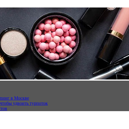
опинг в Москве
 чтобы удвоить турпоток
стов