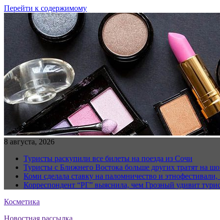
Перейти к содержимому
8 августа, 2026
Туристы раскупили все билеты на поезда из Сочи
Туристы с Ближнего Востока больше других тратят на ш
Коми сделала ставку на паломничество и этнофестивали,
Корреспондент “РГ” выяснила, чем Грозный удивит тури
Косметика
Новостная рассылка