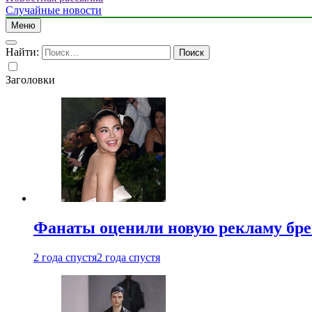
Случайные новости
Меню
Найти:
Заголовки
Фанаты оценили новую рекламу бре
2 года спустя
2 года спустя