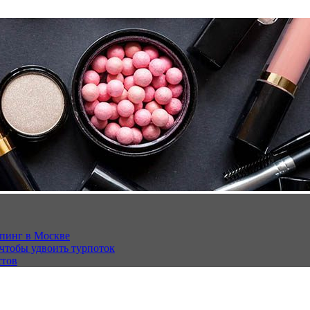
опинг в Москве
 чтобы удвоить турпоток
стов