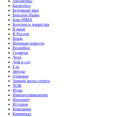
Аналитика
Баскетбол
Безумный мир
Биатлон/Лыжи
Бокс/MMA
Болезни и лекарства
В мире
В России
Вещи
Военные новости
Волейбол
Гаджеты
Дети
Дом и сад
Еда
Звёзды
Здоровье
Зимние виды спорта
ЗОЖ
Игры
Импортозамещение
Интернет
Истории
Компании
Криминал