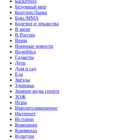
Баскетбол
Безумный мир
Биатлон/Лыжи
Бокс/MMA
Болезни и лекарства
В мире
В России
Вещи
Военные новости
Волейбол
Гаджеты
Дети
Дом и сад
Еда
Звёзды
Здоровье
Зимние виды спорта
ЗОЖ
Игры
Импортозамещение
Интернет
Истории
Компании
Криминал
Культура