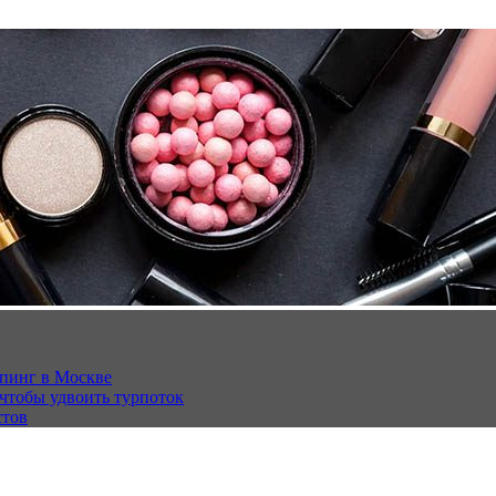
опинг в Москве
 чтобы удвоить турпоток
стов