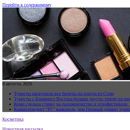
Перейти к содержимому
8 августа, 2026
Туристы раскупили все билеты на поезда из Сочи
Туристы с Ближнего Востока больше других тратят на ш
Коми сделала ставку на паломничество и этнофестивали,
Корреспондент “РГ” выяснила, чем Грозный удивит тури
Косметика
Новостная рассылка