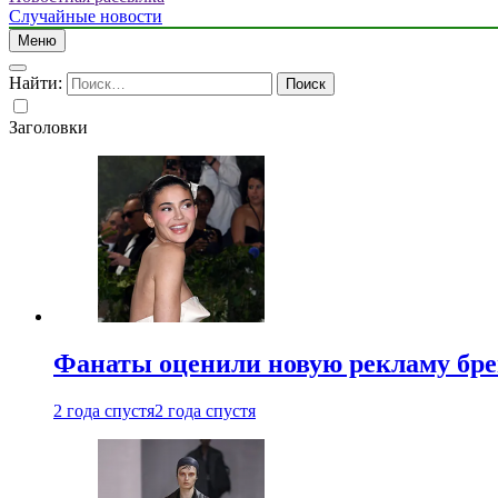
Случайные новости
Меню
Найти:
Заголовки
Фанаты оценили новую рекламу бре
2 года спустя
2 года спустя