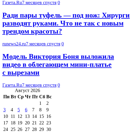
Газета.Ru
7 месяцев спустя
0
Ради пары туфель — под нож: Хирурги
разводят руками. Что не так с новым
трендом красоты?
runews24.ru
7 месяцев спустя
0
Модель Виктория Боня выложила
видео в облегающем мини-платье
с вырезами
Газета.Ru
7 месяцев спустя
0
Август 2026
Пн
Вт
Ср
Чт
Пт
Сб
Вс
1
2
3
4
5
6
7
8
9
10
11
12
13
14
15
16
17
18
19
20
21
22
23
24
25
26
27
28
29
30