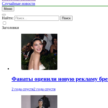
Случайные новости
Меню
Найти:
Заголовки
Фанаты оценили новую рекламу бре
2 года спустя
2 года спустя