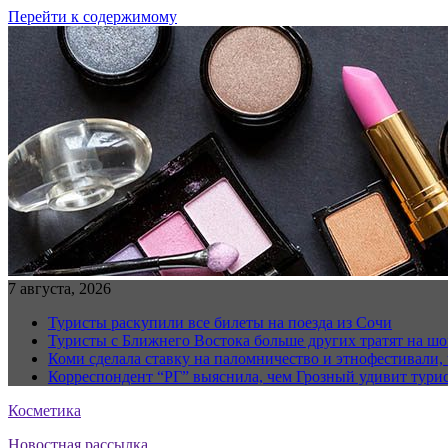
Перейти к содержимому
7 августа, 2026
Туристы раскупили все билеты на поезда из Сочи
Туристы с Ближнего Востока больше других тратят на ш
Коми сделала ставку на паломничество и этнофестивали,
Корреспондент “РГ” выяснила, чем Грозный удивит тури
Косметика
Новостная рассылка