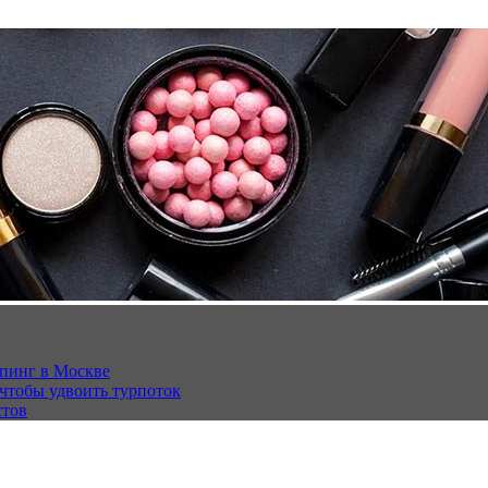
опинг в Москве
 чтобы удвоить турпоток
стов