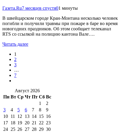
Газета.Ru
7 месяцев спустя
0
1 минуты
В швейцарском городе Кран-Монтана несколько человек
погибли и получили травмы при пожаре в баре во время
новогодних праздников. Об этом сообщает телеканал
RTS со ссылкой на полицию кантона Вале….
Читать далее
1
2
3
…
7
Август 2026
Пн
Вт
Ср
Чт
Пт
Сб
Вс
1
2
3
4
5
6
7
8
9
10
11
12
13
14
15
16
17
18
19
20
21
22
23
24
25
26
27
28
29
30