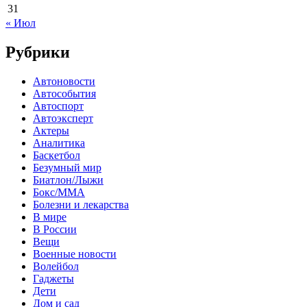
31
« Июл
Рубрики
Автоновости
Автособытия
Автоспорт
Автоэксперт
Актеры
Аналитика
Баскетбол
Безумный мир
Биатлон/Лыжи
Бокс/MMA
Болезни и лекарства
В мире
В России
Вещи
Военные новости
Волейбол
Гаджеты
Дети
Дом и сад