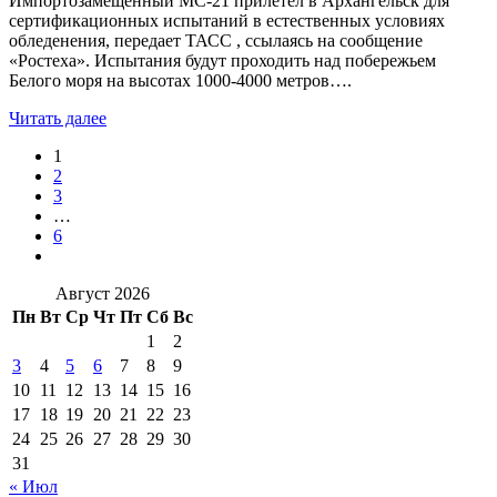
Импортозамещенный МС-21 прилетел в Архангельск для
сертификационных испытаний в естественных условиях
обледенения, передает ТАСС , ссылаясь на сообщение
«Ростеха». Испытания будут проходить над побережьем
Белого моря на высотах 1000-4000 метров….
Читать далее
1
2
3
…
6
Август 2026
Пн
Вт
Ср
Чт
Пт
Сб
Вс
1
2
3
4
5
6
7
8
9
10
11
12
13
14
15
16
17
18
19
20
21
22
23
24
25
26
27
28
29
30
31
« Июл