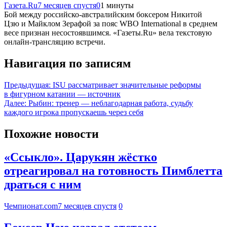
Газета.Ru
7 месяцев спустя
0
1 минуты
Бой между российско-австралийским боксером Никитой
Цзю и Майклом Зерафой за пояс WBO International в среднем
весе признан несостоявшимся. «Газеты.Ru» вела текстовую
онлайн-трансляцию встречи.
Навигация по записям
Предыдущая:
ISU рассматривает значительные реформы
в фигурном катании — источник
Далее:
Рыбин: тренер — неблагодарная работа, судьбу
каждого игрока пропускаешь через себя
Похожие новости
«Ссыкло». Царукян жёстко
отреагировал на готовность Пимблетта
драться с ним
Чемпионат.com
7 месяцев спустя
0