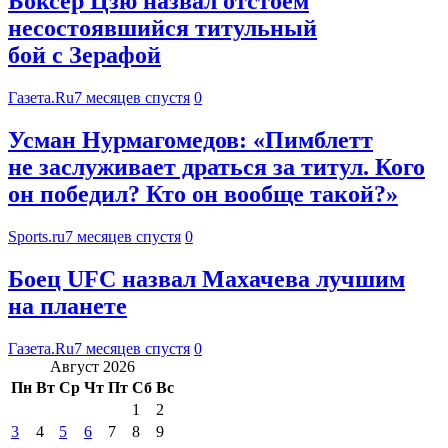
Боксер Цзю назвал отстоем
несостоявшийся титульный
бой с Зерафой
Газета.Ru
7 месяцев спустя
0
Усман Нурмагомедов: «Пимблетт
не заслуживает драться за титул. Кого
он победил? Кто он вообще такой?»
Sports.ru
7 месяцев спустя
0
Боец UFC назвал Махачева лучшим
на планете
Газета.Ru
7 месяцев спустя
0
Август 2026
Пн
Вт
Ср
Чт
Пт
Сб
Вс
1
2
3
4
5
6
7
8
9