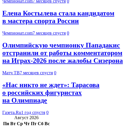
Чемпионат.com
7 месяцев спустя
0
Елена Костылева стала кандидатом
в мастера спорта России
Чемпионат.com
7 месяцев спустя
0
Олимпийскую чемпионку Пападакис
отстранили от работы комментатором
на Играх‑2026 после жалобы Сизерона
Матч ТВ
7 месяцев спустя
0
«Нас никто не ждет»: Тарасова
о российских фигуристах
на Олимпиаде
Газета.Ru
1 год спустя
0
Август 2026
Пн
Вт
Ср
Чт
Пт
Сб
Вс