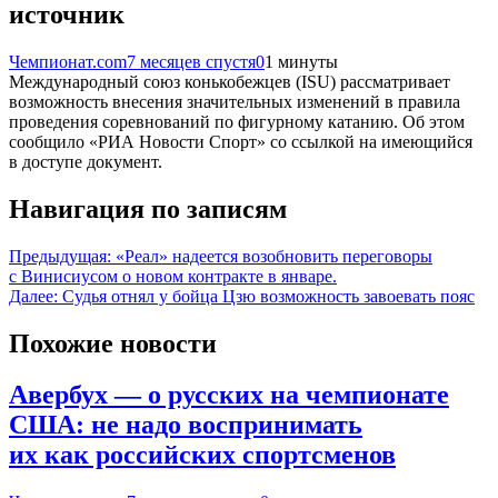
источник
Чемпионат.com
7 месяцев спустя
0
1 минуты
Международный союз конькобежцев (ISU) рассматривает
возможность внесения значительных изменений в правила
проведения соревнований по фигурному катанию. Об этом
сообщило «РИА Новости Спорт» со ссылкой на имеющийся
в доступе документ.
Навигация по записям
Предыдущая:
«Реал» надеется возобновить переговоры
с Винисиусом о новом контракте в январе.
Далее:
Судья отнял у бойца Цзю возможность завоевать пояс
Похожие новости
Авербух — о русских на чемпионате
США: не надо воспринимать
их как российских спортсменов