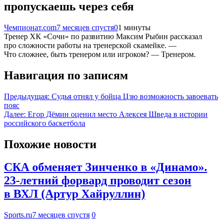
пропускаешь через себя
Чемпионат.com
7 месяцев спустя
0
1 минуты
Тренер ХК «Сочи» по развитию Максим Рыбин рассказал
про сложности работы на тренерской скамейке. —
Что сложнее, быть тренером или игроком? — Тренером.
Навигация по записям
Предыдущая:
Судья отнял у бойца Цзю возможность завоевать
пояс
Далее:
Егор Дёмин оценил место Алексея Шведа в истории
российского баскетбола
Похожие новости
СКА обменяет Зинченко в «Динамо».
23-летний форвард проводит сезон
в ВХЛ (Артур Хайруллин)
Sports.ru
7 месяцев спустя
0