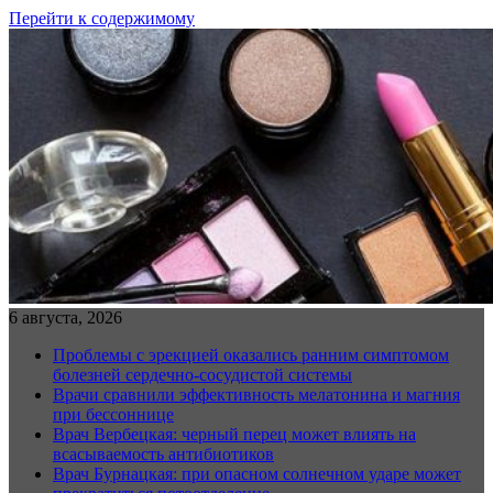
Перейти к содержимому
6 августа, 2026
Проблемы с эрекцией оказались ранним симптомом
болезней сердечно-сосудистой системы
Врачи сравнили эффективность мелатонина и магния
при бессоннице
Врач Вербецкая: черный перец может влиять на
всасываемость антибиотиков
Врач Бурнацкая: при опасном солнечном ударе может