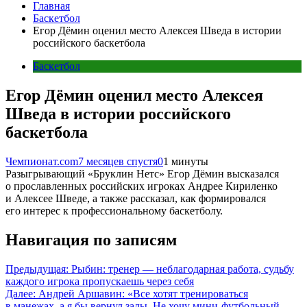
Главная
Баскетбол
Егор Дёмин оценил место Алексея Шведа в истории
российского баскетбола
Баскетбол
Егор Дёмин оценил место Алексея
Шведа в истории российского
баскетбола
Чемпионат.com
7 месяцев спустя
0
1 минуты
Разыгрывающий «Бруклин Нетс» Егор Дёмин высказался
о прославленных российских игроках Андрее Кириленко
и Алексее Шведе, а также рассказал, как формировался
его интерес к профессиональному баскетболу.
Навигация по записям
Предыдущая:
Рыбин: тренер — неблагодарная работа, судьбу
каждого игрока пропускаешь через себя
Далее:
Андрей Аршавин: «Все хотят тренироваться
в манежах, а я бы вернул залы. Не хочу мини-футбольный