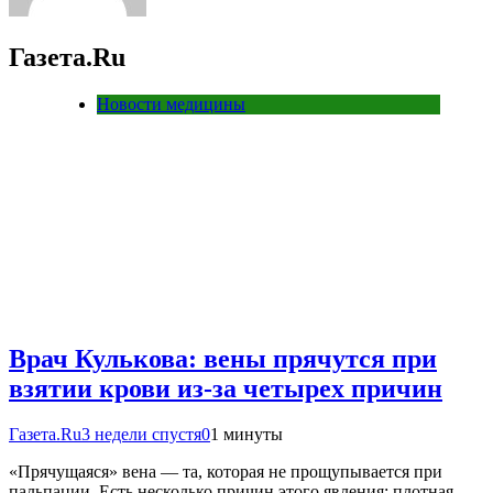
Газета.Ru
Новости медицины
Врач Кулькова: вены прячутся при
взятии крови из-за четырех причин
Газета.Ru
3 недели спустя
0
1 минуты
«Прячущаяся» вена — та, которая не прощупывается при
пальпации. Есть несколько причин этого явления: плотная