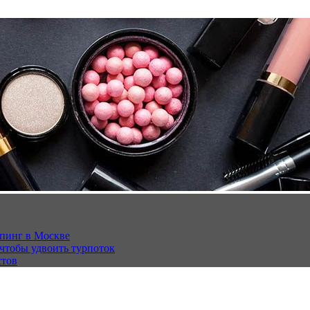
опинг в Москве
 чтобы удвоить турпоток
стов