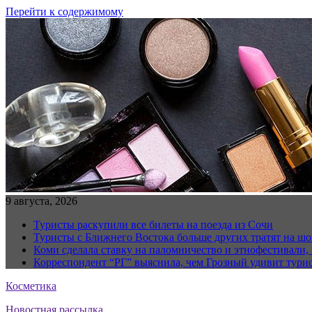
Перейти к содержимому
9 августа, 2026
Туристы раскупили все билеты на поезда из Сочи
Туристы с Ближнего Востока больше других тратят на ш
Коми сделала ставку на паломничество и этнофестивали,
Корреспондент “РГ” выяснила, чем Грозный удивит тури
Косметика
Новостная рассылка