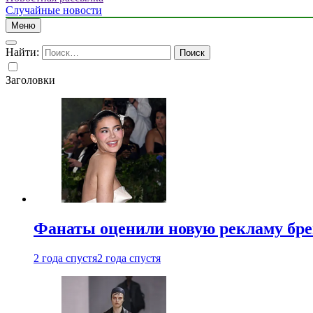
Случайные новости
Меню
Найти:
Заголовки
Фанаты оценили новую рекламу бре
2 года спустя
2 года спустя