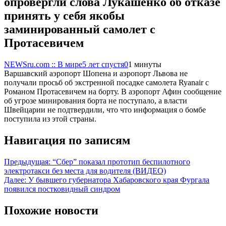
опровергли слова Лукашенко об отказе
принять у себя якобы
заминированный самолет c
Протасевичем
NEWSru.com :: В мире
5 лет спустя
0
1 минуты
Варшавский аэропорт Шопена и аэропорт Львова не
получали просьб об экстренной посадке самолета Ryanair с
Романом Протасевичем на борту. В аэропорт Афин сообщение
об угрозе минирования борта не поступало, а власти
Швейцарии не подтвердили, что что информация о бомбе
поступила из этой страны.
Навигация по записям
Предыдущая:
“Сбер” показал прототип беспилотного
электротакси без места для водителя (ВИДЕО)
Далее:
У бывшего губернатора Хабаровского края Фургала
появился постковидный синдром
Похожие новости