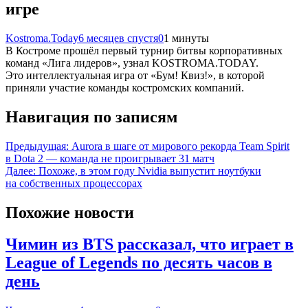
игре
Kostroma.Today
6 месяцев спустя
0
1 минуты
В Костроме прошёл первый турнир битвы корпоративных
команд «Лига лидеров», узнал KOSTROMA.TODAY.
Это интеллектуальная игра от «Бум! Квиз!», в которой
приняли участие команды костромских компаний.
Навигация по записям
Предыдущая:
Aurora в шаге от мирового рекорда Team Spirit
в Dota 2 — команда не проигрывает 31 матч
Далее:
Похоже, в этом году Nvidia выпустит ноутбуки
на собственных процессорах
Похожие новости
Чимин из BTS рассказал, что играет в
League of Legends по десять часов в
день