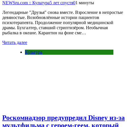
NEWSru.com :: Культура
5 лет спустя
0
1 минуты
Легендарные "Друзья" снова вместе. Взросление в непростые
девяностые. Возобновлённые истории пациентов
психотерапевта. Продолжение популярной медицинской
драмы. Бухгалтер, ставший стриптизёром. Необычная
рыбалка в океане. Карантин на фоне сме…
Читать далее
Культура
Роскомнадзор предупредил Disney из-за
мультфильма c героем-геем, который