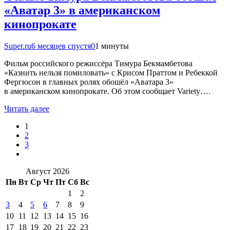
«Аватар 3» в американском
кинопрокате
Super.ru
6 месяцев спустя
0
1 минуты
Фильм российского режиссёра Тимура Бекмамбетова
«Казнить нельзя помиловать» с Крисом Праттом и Ребеккой
Фергюсон в главных ролях обошёл «Аватара 3»
в американском кинопрокате. Об этом сообщает Variety….
Читать далее
1
2
3
Август 2026
Пн
Вт
Ср
Чт
Пт
Сб
Вс
1
2
3
4
5
6
7
8
9
10
11
12
13
14
15
16
17
18
19
20
21
22
23