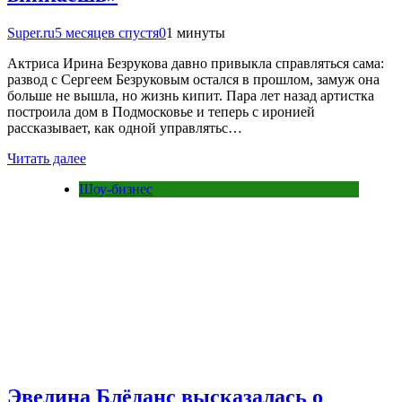
Super.ru
5 месяцев спустя
0
1 минуты
Актриса Ирина Безрукова давно привыкла справляться сама:
развод с Сергеем Безруковым остался в прошлом, замуж она
больше не вышла, но жизнь кипит. Пара лет назад артистка
построила дом в Подмосковье и теперь с иронией
рассказывает, как одной управлятьс…
Читать далее
Шоу-бизнес
Эвелина Блёданс высказалась о