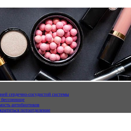
ней сердечно-сосудистой системы
 бессоннице
мость антибиотиков
кратиться потоотделение