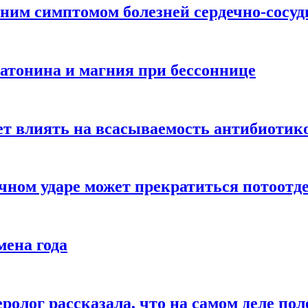
ним симптомом болезней сердечно-сосу
атонина и магния при бессоннице
ет влиять на всасываемость антибиотик
чном ударе может прекратиться потоотд
мена года
ролог рассказала, что на самом деле пол