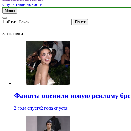
Случайные новости
Меню
Найти:
Заголовки
Фанаты оценили новую рекламу бре
2 года спустя
2 года спустя