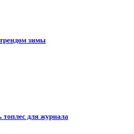
 трендом зимы
 топлес для журнала