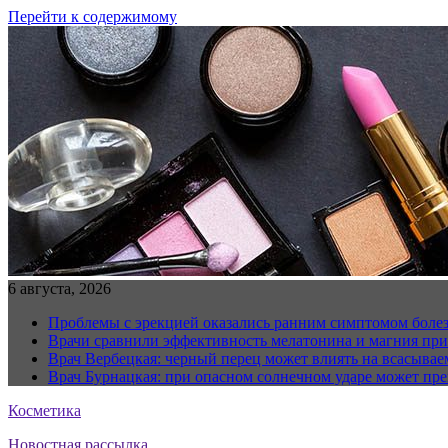
Перейти к содержимому
6 августа, 2026
Проблемы с эрекцией оказались ранним симптомом болез
Врачи сравнили эффективность мелатонина и магния при
Врач Вербецкая: черный перец может влиять на всасывае
Врач Бурнацкая: при опасном солнечном ударе может пре
Косметика
Новостная рассылка