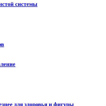
дистой системы
ов
еление
езнее для здоровья и фигуры