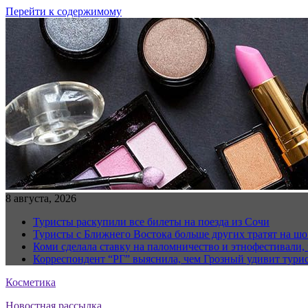
Перейти к содержимому
8 августа, 2026
Туристы раскупили все билеты на поезда из Сочи
Туристы с Ближнего Востока больше других тратят на ш
Коми сделала ставку на паломничество и этнофестивали,
Корреспондент “РГ” выяснила, чем Грозный удивит тури
Косметика
Новостная рассылка