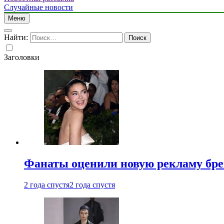
Случайные новости
Меню
Найти:
Заголовки
Фанаты оценили новую рекламу бре
2 года спустя
2 года спустя