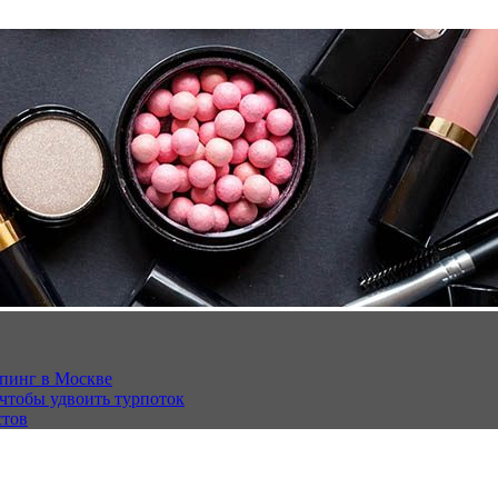
опинг в Москве
 чтобы удвоить турпоток
стов