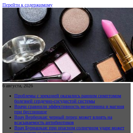
Перейти к содержимому
6 августа, 2026
Проблемы с эрекцией оказались ранним симптомом
болезней сердечно-сосудистой системы
Врачи сравнили эффективность мелатонина и магния
при бессоннице
Врач Вербецкая: черный перец может влиять на
всасываемость антибиотиков
Врач Бурнацкая: при опасном солнечном ударе может