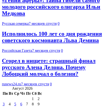
«Гений аферы»: тайна гибели самого
молодого российского олигарха Ильи
Медкова
Русская семерка
7 месяцев спустя
0
Исполнилось 100 лет со дня рождения
советского космонавта Льва Демина
Российская Газета
7 месяцев спустя
0
Сгорел в нищете: страшный финал
русского Алена Делона. Почему
Лобоцкий молчал о болезни?
runews24.ru
7 месяцев спустя
0
Август 2026
Пн
Вт
Ср
Чт
Пт
Сб
Вс
1
2
3
4
5
6
7
8
9