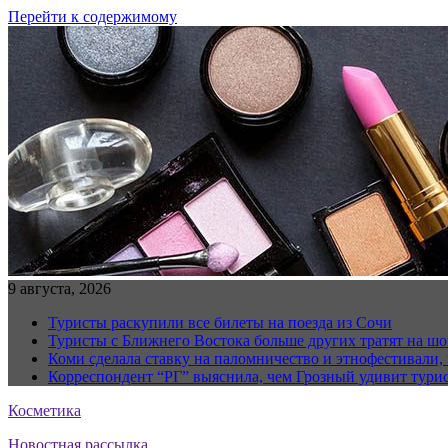
Перейти к содержимому
9 августа, 2026
Туристы раскупили все билеты на поезда из Сочи
Туристы с Ближнего Востока больше других тратят на ш
Коми сделала ставку на паломничество и этнофестивали,
Корреспондент “РГ” выяснила, чем Грозный удивит тури
Косметика
Новостная рассылка