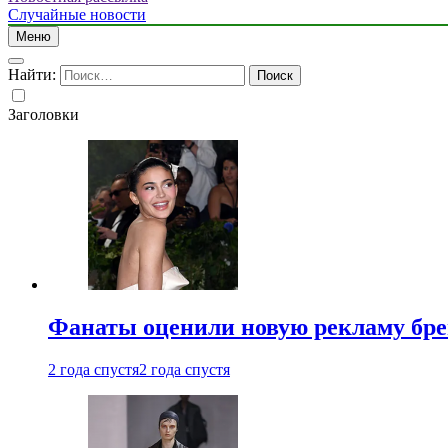
Случайные новости
Меню
Найти:
Заголовки
Фанаты оценили новую рекламу бре
2 года спустя
2 года спустя