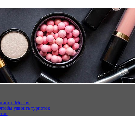
опинг в Москве
 чтобы удвоить турпоток
стов