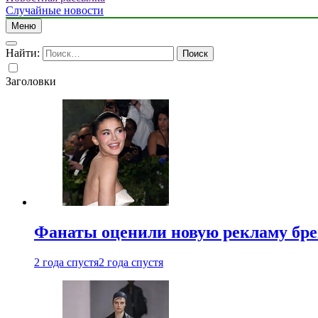
Случайные новости
Меню
Найти:
Заголовки
Фанаты оценили новую рекламу бре
2 года спустя
2 года спустя