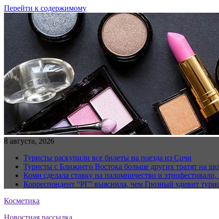
Перейти к содержимому
8 августа, 2026
Туристы раскупили все билеты на поезда из Сочи
Туристы с Ближнего Востока больше других тратят на ш
Коми сделала ставку на паломничество и этнофестивали,
Корреспондент “РГ” выяснила, чем Грозный удивит тури
Косметика
Новостная рассылка