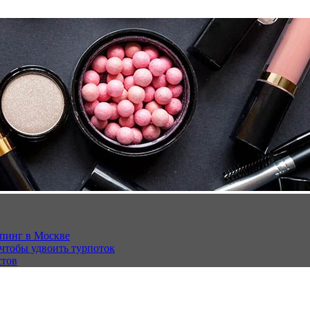
опинг в Москве
 чтобы удвоить турпоток
стов