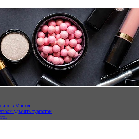
опинг в Москве
 чтобы удвоить турпоток
стов