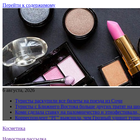
Перейти к содержимому
6 августа, 2026
Туристы раскупили все билеты на поезда из Сочи
Туристы с Ближнего Востока больше других тратят на ш
Коми сделала ставку на паломничество и этнофестивали,
Корреспондент “РГ” выяснила, чем Грозный удивит тури
Косметика
Новостная рассылка