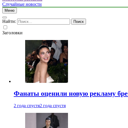
Случайные новости
Меню
Найти:
Заголовки
Фанаты оценили новую рекламу бре
2 года спустя
2 года спустя