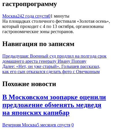
гастропрограмму
Москва24
2 года спустя
0
1 минуты
На площадках столичного фестиваля «Золотая осень»,
который проходит с 4 по 13 октября, организованы
гастрономические зоны ресторанов.
Навигация по записям
Предыдущая:
Военный суд продлил на полгода срок
домашнего ареста генералу Ивану Попову
Далее:
«Нет, он уже старый». Голышев рассказал,
как его сын отказался сделать фото с Овечкиным
Похожие новости
В Московском зоопарке оценили
предложение обменять медведя
на японских капибар
Вечерняя Москва
5 месяцев спустя
0