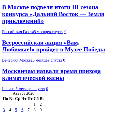
В Москве подвели итоги III сезона
конкурса «Дальний Восток — Земля
приключений»
Российская Газета
5 месяцев спустя
0
Всероссийская акция «Вам,
Любимые!» пройдет в Музее Победы
Вечерняя Москва
5 месяцев спустя
0
Москвичам назвали время прихода
климатической весны
Lenta.ru
5 месяцев спустя
0
Август 2026
Пн
Вт
Ср
Чт
Пт
Сб
Вс
1
2
3
4
5
6
7
8
9