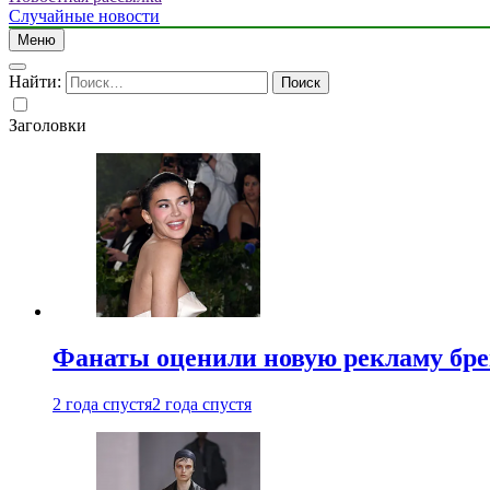
Случайные новости
Меню
Найти:
Заголовки
Фанаты оценили новую рекламу бре
2 года спустя
2 года спустя