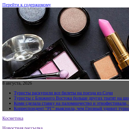
Перейти к содержимому
8 августа, 2026
Туристы раскупили все билеты на поезда из Сочи
Туристы с Ближнего Востока больше других тратят на ш
Коми сделала ставку на паломничество и этнофестивали,
Корреспондент “РГ” выяснила, чем Грозный удивит тури
Косметика
Новостная рассылка