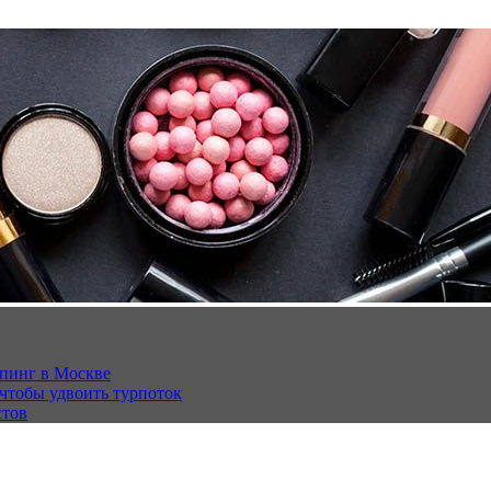
опинг в Москве
 чтобы удвоить турпоток
стов