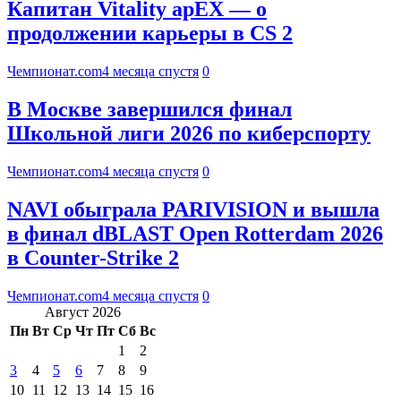
Капитан Vitality apEX — о
продолжении карьеры в CS 2
Чемпионат.com
4 месяца спустя
0
В Москве завершился финал
Школьной лиги 2026 по киберспорту
Чемпионат.com
4 месяца спустя
0
NAVI обыграла PARIVISION и вышла
в финал dBLAST Open Rotterdam 2026
в Counter-Strike 2
Чемпионат.com
4 месяца спустя
0
Август 2026
Пн
Вт
Ср
Чт
Пт
Сб
Вс
1
2
3
4
5
6
7
8
9
10
11
12
13
14
15
16