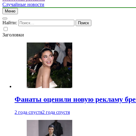
Случайные новости
Меню
Найти:
Заголовки
Фанаты оценили новую рекламу бре
2 года спустя
2 года спустя