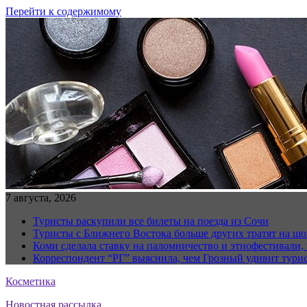
Перейти к содержимому
7 августа, 2026
Туристы раскупили все билеты на поезда из Сочи
Туристы с Ближнего Востока больше других тратят на ш
Коми сделала ставку на паломничество и этнофестивали,
Корреспондент “РГ” выяснила, чем Грозный удивит тури
Косметика
Новостная рассылка