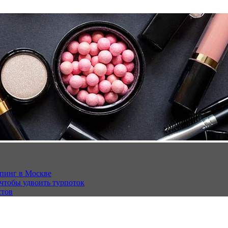
опинг в Москве
 чтобы удвоить турпоток
стов