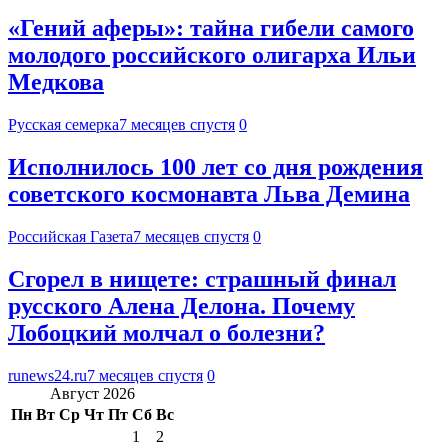
«Гений аферы»: тайна гибели самого
молодого российского олигарха Ильи
Медкова
Русская семерка
7 месяцев спустя
0
Исполнилось 100 лет со дня рождения
советского космонавта Льва Демина
Российская Газета
7 месяцев спустя
0
Сгорел в нищете: страшный финал
русского Алена Делона. Почему
Лобоцкий молчал о болезни?
runews24.ru
7 месяцев спустя
0
Август 2026
Пн
Вт
Ср
Чт
Пт
Сб
Вс
1
2