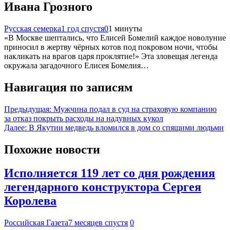
Ивана Грозного
Русская семерка
1 год спустя
0
1 минуты
«В Москве шептались, что Елисей Бомелий каждое новолуние
приносил в жертву чёрных котов под покровом ночи, чтобы
накликать на врагов царя проклятие!» Эта зловещая легенда
окружала загадочного Елисея Бомелия…
Навигация по записям
Предыдущая:
Мужчина подал в суд на страховую компанию
за отказ покрыть расходы на надувных кукол
Далее:
В Якутии медведь вломился в дом со спящими людьми
Похожие новости
Исполняется 119 лет со дня рождения
легендарного конструктора Сергея
Королева
Российская Газета
7 месяцев спустя
0