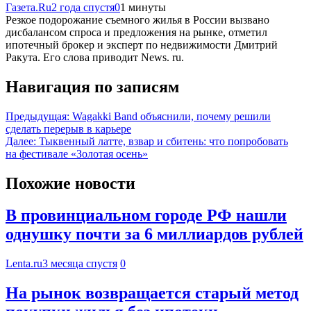
Газета.Ru
2 года спустя
0
1 минуты
Резкое подорожание съемного жилья в России вызвано
дисбалансом спроса и предложения на рынке, отметил
ипотечный брокер и эксперт по недвижимости Дмитрий
Ракута. Его слова приводит News. ru.
Навигация по записям
Предыдущая:
Wagakki Band объяснили, почему решили
сделать перерыв в карьере
Далее:
Тыквенный латте, взвар и сбитень: что попробовать
на фестивале «Золотая осень»
Похожие новости
В провинциальном городе РФ нашли
однушку почти за 6 миллиардов рублей
Lenta.ru
3 месяца спустя
0
На рынок возвращается старый метод