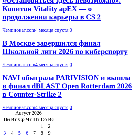
«Остановиться здесь невозможно».
Капитан Vitality apEX — о
продолжении карьеры в CS 2
Чемпионат.com
4 месяца спустя
0
В Москве завершился финал
Школьной лиги 2026 по киберспорту
Чемпионат.com
4 месяца спустя
0
NAVI обыграла PARIVISION и вышла
в финал dBLAST Open Rotterdam 2026
в Counter-Strike 2
Чемпионат.com
4 месяца спустя
0
Август 2026
Пн
Вт
Ср
Чт
Пт
Сб
Вс
1
2
3
4
5
6
7
8
9