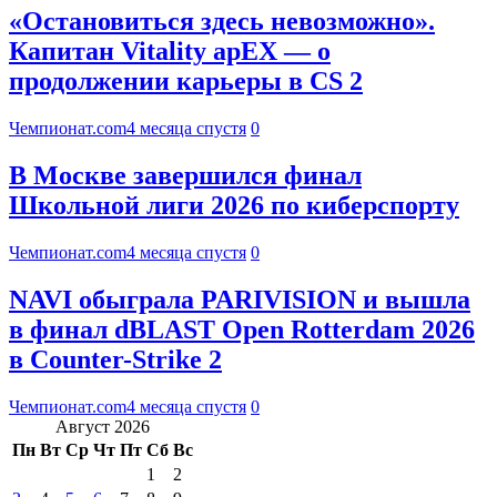
«Остановиться здесь невозможно».
Капитан Vitality apEX — о
продолжении карьеры в CS 2
Чемпионат.com
4 месяца спустя
0
В Москве завершился финал
Школьной лиги 2026 по киберспорту
Чемпионат.com
4 месяца спустя
0
NAVI обыграла PARIVISION и вышла
в финал dBLAST Open Rotterdam 2026
в Counter-Strike 2
Чемпионат.com
4 месяца спустя
0
Август 2026
Пн
Вт
Ср
Чт
Пт
Сб
Вс
1
2