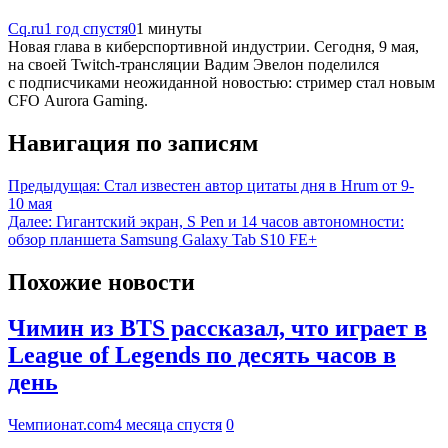
Cq.ru
1 год спустя
0
1 минуты
Новая глава в киберспортивной индустрии. Сегодня, 9 мая,
на своей Twitch-трансляции Вадим Эвелон поделился
с подписчиками неожиданной новостью: стример стал новым
CFO Aurora Gaming.
Навигация по записям
Предыдущая:
Стал известен автор цитаты дня в Hrum от 9-
10 мая
Далее:
Гигантский экран, S Pen и 14 часов автономности:
обзор планшета Samsung Galaxy Tab S10 FE+
Похожие новости
Чимин из BTS рассказал, что играет в
League of Legends по десять часов в
день
Чемпионат.com
4 месяца спустя
0