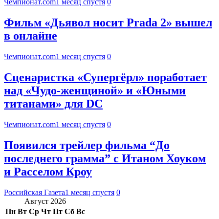
Чемпионат.com
1 месяц спустя
0
Фильм «Дьявол носит Prada 2» вышел
в онлайне
Чемпионат.com
1 месяц спустя
0
Сценаристка «Супергёрл» поработает
над «Чудо-женщиной» и «Юными
титанами» для DC
Чемпионат.com
1 месяц спустя
0
Появился трейлер фильма “До
последнего грамма” с Итаном Хоуком
и Расселом Кроу
Российская Газета
1 месяц спустя
0
Август 2026
Пн
Вт
Ср
Чт
Пт
Сб
Вс