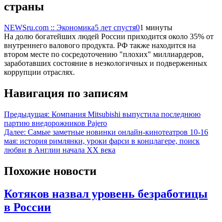
страны
NEWSru.com :: Экономика
5 лет спустя
0
1 минуты
На долю богатейших людей России приходится около 35% от
внутреннего валового продукта. РФ также находится на
втором месте по сосредоточению "плохих" миллиардеров,
заработавших состояние в неэкологичных и подверженных
коррупции отраслях.
Навигация по записям
Предыдущая:
Компания Mitsubishi выпустила последнюю
партию внедорожников Pajero
Далее:
Самые заметные новинки онлайн-кинотеатров 10-16
мая: история римлянки, уроки фарси в концлагере, поиск
любви в Англии начала XX века
Похожие новости
Котяков назвал уровень безработицы
в России