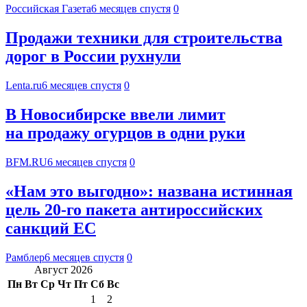
Российская Газета
6 месяцев спустя
0
Продажи техники для строительства
дорог в России рухнули
Lenta.ru
6 месяцев спустя
0
В Новосибирске ввели лимит
на продажу огурцов в одни руки
BFM.RU
6 месяцев спустя
0
«Нам это выгодно»: названа истинная
цель 20-го пакета антироссийских
санкций ЕС
Рамблер
6 месяцев спустя
0
Август 2026
Пн
Вт
Ср
Чт
Пт
Сб
Вс
1
2