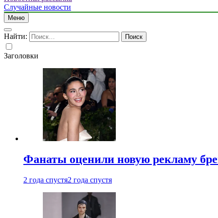
Случайные новости
Меню
Найти:
Заголовки
Фанаты оценили новую рекламу бре
2 года спустя
2 года спустя