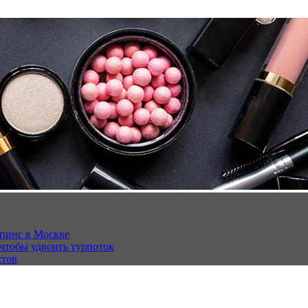
опинг в Москве
 чтобы удвоить турпоток
стов