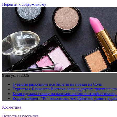
Перейти к содержимому
8 августа, 2026
Туристы раскупили все билеты на поезда из Сочи
Туристы с Ближнего Востока больше других тратят на ш
Коми сделала ставку на паломничество и этнофестивали,
Корреспондент “РГ” выяснила, чем Грозный удивит тури
Косметика
Новостная рассылка