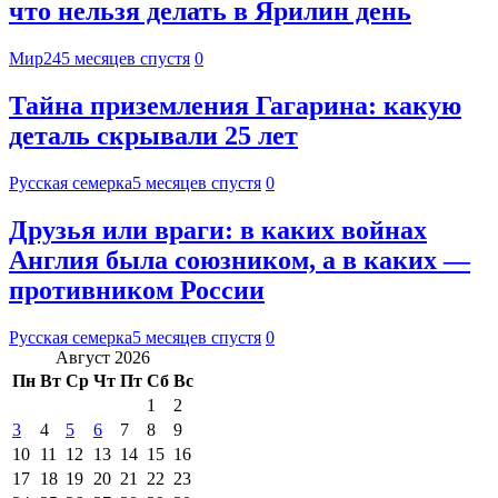
что нельзя делать в Ярилин день
Мир24
5 месяцев спустя
0
Тайна приземления Гагарина: какую
деталь скрывали 25 лет
Русская семерка
5 месяцев спустя
0
Друзья или враги: в каких войнах
Англия была союзником, а в каких —
противником России
Русская семерка
5 месяцев спустя
0
Август 2026
Пн
Вт
Ср
Чт
Пт
Сб
Вс
1
2
3
4
5
6
7
8
9
10
11
12
13
14
15
16
17
18
19
20
21
22
23