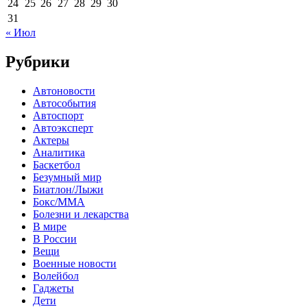
24
25
26
27
28
29
30
31
« Июл
Рубрики
Автоновости
Автособытия
Автоспорт
Автоэксперт
Актеры
Аналитика
Баскетбол
Безумный мир
Биатлон/Лыжи
Бокс/MMA
Болезни и лекарства
В мире
В России
Вещи
Военные новости
Волейбол
Гаджеты
Дети