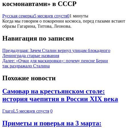
космонавтами» в СССР
Русская семерка
5 месяцев спустя
0
1 минуты
Когда мы говорим о покорении космоса, перед глазами встают
образы Гагарина, Титова, Леонова.
Навигация по записям
Предыдущая:
Зачем Сталин вернул улицам блокадного
Ленинграда старые названия
Далее:
«Очки для маскировки»: почему пенсне Берии
так раздражало Сталина
Похожие новости
Самовар на крестьянском столе:
история чаепития в России XIX века
ГлагоL
5 месяцев спустя
0
Приметы и поверья на 3 марта: