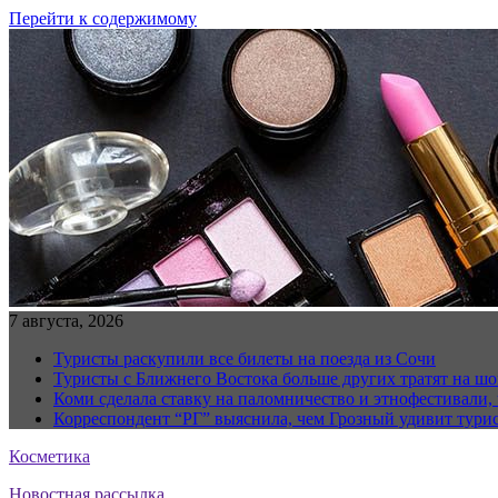
Перейти к содержимому
7 августа, 2026
Туристы раскупили все билеты на поезда из Сочи
Туристы с Ближнего Востока больше других тратят на ш
Коми сделала ставку на паломничество и этнофестивали,
Корреспондент “РГ” выяснила, чем Грозный удивит тури
Косметика
Новостная рассылка