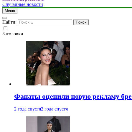
Случайные новости
Меню
Найти:
Заголовки
Фанаты оценили новую рекламу бре
2 года спустя
2 года спустя