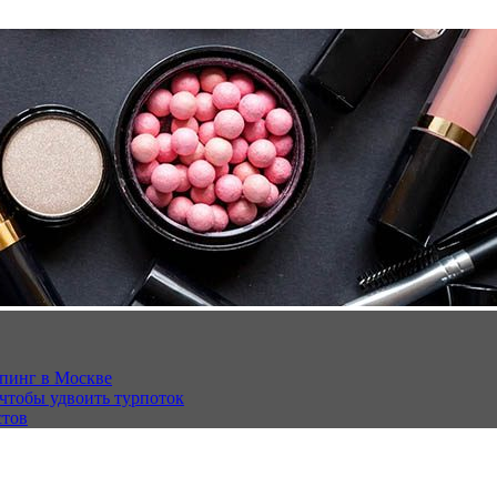
опинг в Москве
 чтобы удвоить турпоток
стов