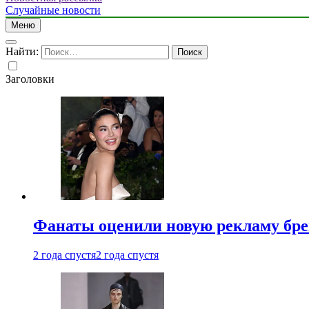
Случайные новости
Меню
Найти:
Заголовки
Фанаты оценили новую рекламу бре
2 года спустя
2 года спустя