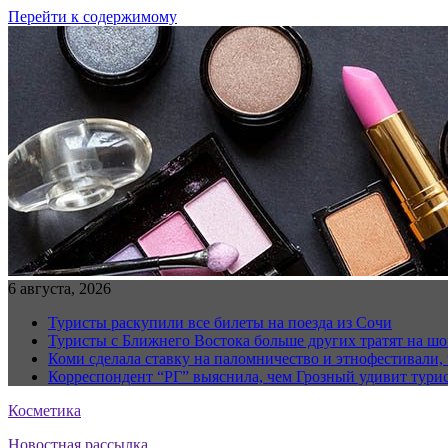
Перейти к содержимому
6 августа, 2026
Туристы раскупили все билеты на поезда из Сочи
Туристы с Ближнего Востока больше других тратят на ш
Коми сделала ставку на паломничество и этнофестивали,
Корреспондент “РГ” выяснила, чем Грозный удивит тури
Косметика
Новостная рассылка