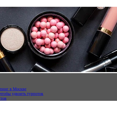
опинг в Москве
 чтобы удвоить турпоток
стов