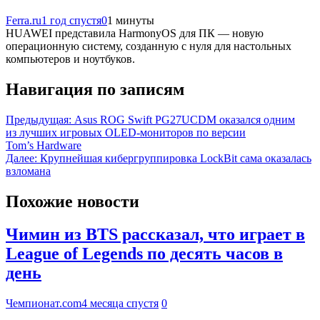
Ferra.ru
1 год спустя
0
1 минуты
HUAWEI представила HarmonyOS для ПК — новую
операционную систему, созданную с нуля для настольных
компьютеров и ноутбуков.
Навигация по записям
Предыдущая:
Asus ROG Swift PG27UCDM оказался одним
из лучших игровых OLED-мониторов по версии
Tom’s Hardware
Далее:
Крупнейшая кибергруппировка LockBit сама оказалась
взломана
Похожие новости
Чимин из BTS рассказал, что играет в
League of Legends по десять часов в
день
Чемпионат.com
4 месяца спустя
0