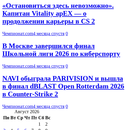
«Остановиться здесь невозможно».
Капитан Vitality apEX — о
продолжении карьеры в CS 2
Чемпионат.com
4 месяца спустя
0
В Москве завершился финал
Школьной лиги 2026 по киберспорту
Чемпионат.com
4 месяца спустя
0
NAVI обыграла PARIVISION и вышла
в финал dBLAST Open Rotterdam 2026
в Counter-Strike 2
Чемпионат.com
4 месяца спустя
0
Август 2026
Пн
Вт
Ср
Чт
Пт
Сб
Вс
1
2