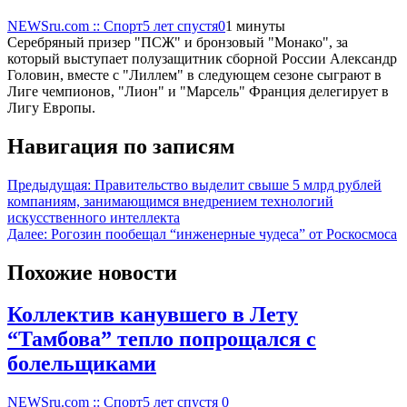
NEWSru.com :: Спорт
5 лет спустя
0
1 минуты
Серебряный призер "ПСЖ" и бронзовый "Монако", за
который выступает полузащитник сборной России Александр
Головин, вместе с "Лиллем" в следующем сезоне сыграют в
Лиге чемпионов, "Лион" и "Марсель" Франция делегирует в
Лигу Европы.
Навигация по записям
Предыдущая:
Правительство выделит свыше 5 млрд рублей
компаниям, занимающимся внедрением технологий
искусственного интеллекта
Далее:
Рогозин пообещал “инженерные чудеса” от Роскосмоса
Похожие новости
Коллектив канувшего в Лету
“Тамбова” тепло попрощался с
болельщиками
NEWSru.com :: Спорт
5 лет спустя
0