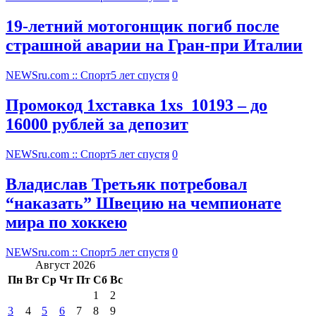
19-летний мотогонщик погиб после
страшной аварии на Гран-при Италии
NEWSru.com :: Спорт
5 лет спустя
0
Промокод 1хставка 1xs_10193 – до
16000 рублей за депозит
NEWSru.com :: Спорт
5 лет спустя
0
Владислав Третьяк потребовал
“наказать” Швецию на чемпионате
мира по хоккею
NEWSru.com :: Спорт
5 лет спустя
0
Август 2026
Пн
Вт
Ср
Чт
Пт
Сб
Вс
1
2
3
4
5
6
7
8
9