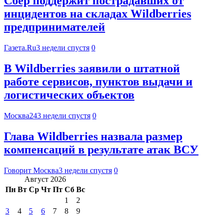
Сбер поддержит пострадавших от
инцидентов на складах Wildberries
предпринимателей
Газета.Ru
3 недели спустя
0
В Wildberries заявили о штатной
работе сервисов, пунктов выдачи и
логистических объектов
Москва24
3 недели спустя
0
Глава Wildberries назвала размер
компенсаций в результате атак ВСУ
Говорит Москва
3 недели спустя
0
Август 2026
Пн
Вт
Ср
Чт
Пт
Сб
Вс
1
2
3
4
5
6
7
8
9