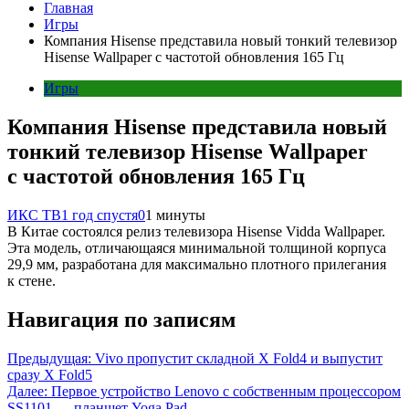
Главная
Игры
Компания Hisense представила новый тонкий телевизор
Hisense Wallpaper с частотой обновления 165 Гц
Игры
Компания Hisense представила новый
тонкий телевизор Hisense Wallpaper
с частотой обновления 165 Гц
ИКС ТВ
1 год спустя
0
1 минуты
В Китае состоялся релиз телевизора Hisense Vidda Wallpaper.
Эта модель, отличающаяся минимальной толщиной корпуса
29,9 мм, разработана для максимально плотного прилегания
к стене.
Навигация по записям
Предыдущая:
Vivo пропустит складной X Fold4 и выпустит
сразу X Fold5
Далее:
Первое устройство Lenovo с собственным процессором
SS1101 — планшет Yoga Pad