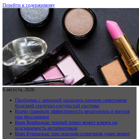
Перейти к содержимому
6 августа, 2026
Проблемы с эрекцией оказались ранним симптомом
болезней сердечно-сосудистой системы
Врачи сравнили эффективность мелатонина и магния
при бессоннице
Врач Вербецкая: черный перец может влиять на
всасываемость антибиотиков
Врач Бурнацкая: при опасном солнечном ударе может