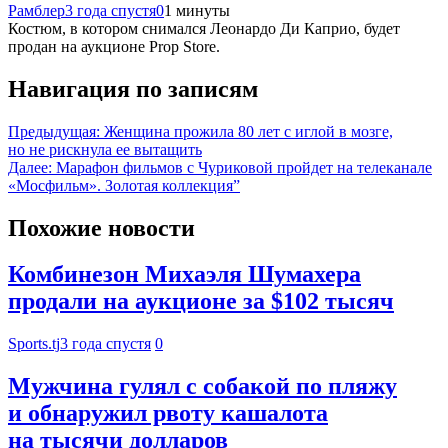
Рамблер
3 года спустя
0
1 минуты
Костюм, в котором снимался Леонардо Ди Каприо, будет
продан на аукционе Prop Store.
Навигация по записям
Предыдущая:
Женщина прожила 80 лет с иглой в мозге,
но не рискнула ее вытащить
Далее:
Марафон фильмов с Чуриковой пройдет на телеканале
«Мосфильм». Золотая коллекция”
Похожие новости
Комбинезон Михаэля Шумахера
продали на аукционе за $102 тысяч
Sports.tj
3 года спустя
0
Мужчина гулял с собакой по пляжу
и обнаружил рвоту кашалота
на тысячи долларов